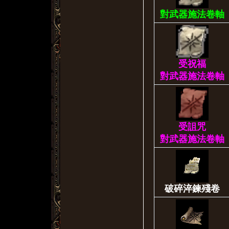
對武器施法卷軸
受祝福
對武器施法卷軸
受詛咒
對武器施法卷軸
破碎淬鍊殘卷