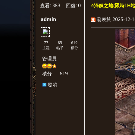
查看:
383
|
回復:
0
⭐淬鍊之地(限時1H地
天
»
›
›
›
admin
發表於 2025-12-16
77
85
619
主題
帖子
積分
管理員
堂
積分
619
發消
息