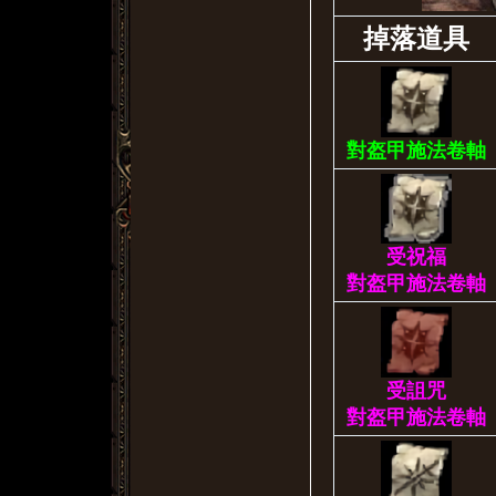
掉落道具
對盔甲施法卷軸
受祝福
對盔甲施法卷軸
受詛咒
對盔甲施法卷軸