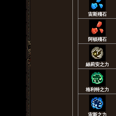
宙斯殘石
阿頓殘石
絲莉安之力
格利特之力
宙斯之力