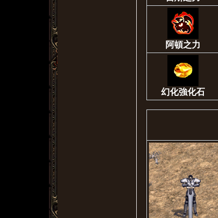
阿頓之力
幻化強化石