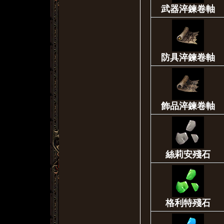
武器淬鍊卷軸
防具淬鍊卷軸
飾品淬鍊卷軸
絲莉安殘石
格利特殘石